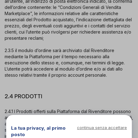
all’utente, all’indirizzo di posta elettronica indicato, la conferma
dell’ordine contenente: le “Condizioni Generali di Vendita
Marketplace”, le informazioni relative alle caratteristiche
essenziali del Prodotto acquistato, l’indicazione dettagliata del
prezzo, degli eventuali costi aggiuntivi e i contatti del servizio
clienti, cui l’utente può rivolgersi per richiedere assistenza e/o
presentare reclami;
2.3.5 il modulo d’ordine sarà archiviato dal Rivenditore
mediante la Piattaforma per il tempo necessario alla
esecuzione dello stesso e, comunque, nei termini di legge.
L’utente potrà accedere al modulo d’ordine e/o ai dati allo
stesso relativi tramite il proprio account personale.
2.4 PRODOTTI
2.4.1 I Prodotti offerti sulla Piattaforma dal Rivenditore possono
appartenere alle varie categorie ortopediche e sanitarie (quali,
a mero titolo esemplificativo, prodotti per il benessere e la
La tua privacy, al primo
continua senza accettare
salute, prodotti correttivi posturali, carrozzine per anziani o
posto
invalidi, supporti, ecc.).