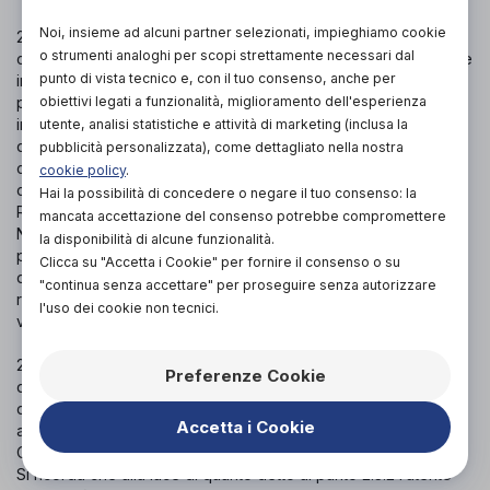
Noi, insieme ad alcuni partner selezionati, impieghiamo cookie
2.4.2 Ciascun prodotto è abbinato ad una pagina informativa
o strumenti analoghi per scopi strettamente necessari dal
che ne illustra le principali informazioni (“Scheda Prodotto”). Le
punto di vista tecnico e, con il tuo consenso, anche per
informazioni della Scheda Prodotto non hanno carattere di
pubblicità e devono intendersi di natura esclusivamente
obiettivi legati a funzionalità, miglioramento dell'esperienza
informativa; siano esse legate a prodotti (testi, immagini, foto,
utente, analisi statistiche e attività di marketing (inclusa la
disegni, allegati e quant'altro) o a servizi e Rivenditori. Tutti i
pubblicità personalizzata), come dettagliato nella nostra
contenuti hanno infatti il solo obiettivo di informare gli utenti
cookie policy
.
circa i prodotti e/o servizi che potranno ottenere dai
Hai la possibilità di concedere o negare il tuo consenso: la
Rivenditori presenti sulla Piattaforma.
mancata accettazione del consenso potrebbe compromettere
Nessun contenuto deve essere inteso come materiale
la disponibilità di alcune funzionalità.
pubblicitario, teso ad influenzare in qualsivoglia maniera una
Clicca su "Accetta i Cookie" per fornire il consenso o su
decisione di acquisto, infatti le descrizioni dei prodotti
"continua senza accettare" per proseguire senza autorizzare
rispettano esattamente le diciture dei produttori e non
l'uso dei cookie non tecnici.
vengono in alcun modo modificate.
2.4.3 Qualora, per qualsiasi motivo, il prodotto richiesto
Preferenze Cookie
dall’utente risultasse non più disponibile prima dell’evasione
dell’ordine da parte del Rivenditore, il Rivenditore si impegna
Accetta i Cookie
ad informare tempestivamente l’utente (in concerto con
Orthogether) e annullare l’ordine.
Si ricorda che alla luce di quanto detto al punto 2.3.2 l’utente