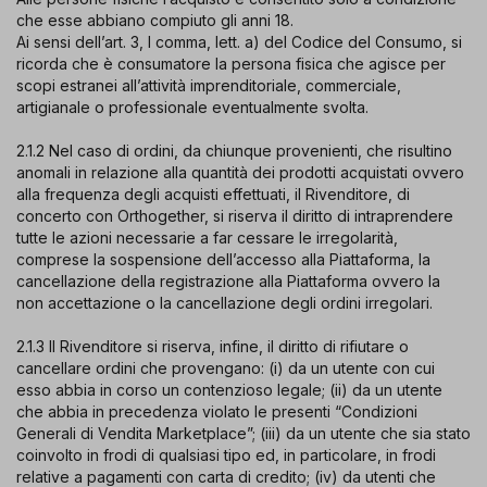
che esse abbiano compiuto gli anni 18.
Ai sensi dell’art. 3, I comma, lett. a) del Codice del Consumo, si
ricorda che è consumatore la persona fisica che agisce per
scopi estranei all’attività imprenditoriale, commerciale,
artigianale o professionale eventualmente svolta.
2.1.2 Nel caso di ordini, da chiunque provenienti, che risultino
anomali in relazione alla quantità dei prodotti acquistati ovvero
alla frequenza degli acquisti effettuati, il Rivenditore, di
concerto con Orthogether, si riserva il diritto di intraprendere
tutte le azioni necessarie a far cessare le irregolarità,
comprese la sospensione dell’accesso alla Piattaforma, la
cancellazione della registrazione alla Piattaforma ovvero la
non accettazione o la cancellazione degli ordini irregolari.
2.1.3 Il Rivenditore si riserva, infine, il diritto di rifiutare o
cancellare ordini che provengano: (i) da un utente con cui
esso abbia in corso un contenzioso legale; (ii) da un utente
che abbia in precedenza violato le presenti “Condizioni
Generali di Vendita Marketplace”; (iii) da un utente che sia stato
coinvolto in frodi di qualsiasi tipo ed, in particolare, in frodi
relative a pagamenti con carta di credito; (iv) da utenti che