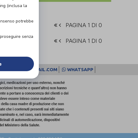
ing (inclusa la
consenso potrebbe
PAGINA 1 DI 0
r proseguire senza
PAGINA 1 DI 0
e
ACIRIMINNA@GMAIL.COM
WHATSAPP