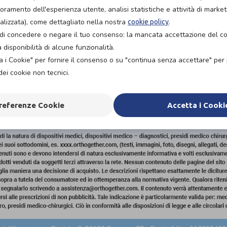
ioramento dell'esperienza utente, analisi statistiche e attività di market
alizzata), come dettagliato nella nostra
.
cookie policy
tà di concedere o negare il tuo consenso: la mancata accettazione del 
disponibilità di alcune funzionalità.
a i Cookie" per fornire il consenso o su "continua senza accettare" pe
dei cookie non tecnici.
referenze Cookie
Accetta i Cooki
P.I. 02679760815
CAMO (TP)
0924514005
ORTOPEDI