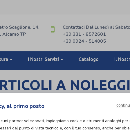
etro Scaglione, 14,
Contattaci Dal Lunedì al Sabat
 Alcamo TP
+39 331 - 8572601
+39 0924 - 514005
sura
I Nostri Servizi
Catalogo
Il Nost
RTICOLI A NOLEGG
oleggio presso Ortopedia Ciriminna!
cy, al primo posto
continu
 alta qualità per le tue esigenze. Scopri i nostri prodott
lcuni partner selezionati, impieghiamo cookie o strumenti analoghi per 
ssari dal punto di vista tecnico e, con il tuo consenso, anche per obiett