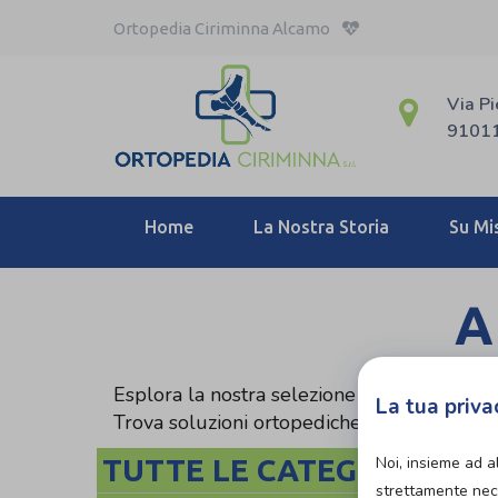
Ortopedia Ciriminna Alcamo
Via Pi
91011
Home
La Nostra Storia
Su Mi
A
Esplora la nostra selezione di articoli a n
La tua priva
Trova soluzioni ortopediche convenienti e di
TUTTE LE CATEGORIE
Noi, insieme ad a
strettamente nece