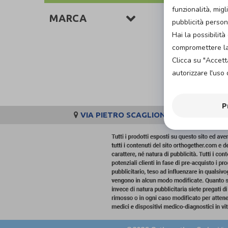
funzionalità, migl
MARCA
pubblicità person
Hai la possibili
compromettere la 
Clicca su "Accett
autorizzare l'uso 
P
VIA PIETRO SCAGLIONE 14, 91011, AL