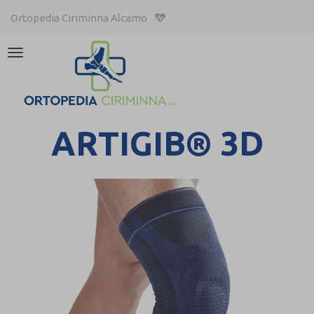
Ortopedia Ciriminna Alcamo
Attiva/disattiva
la
navigazione
ARTIGIB® 3D