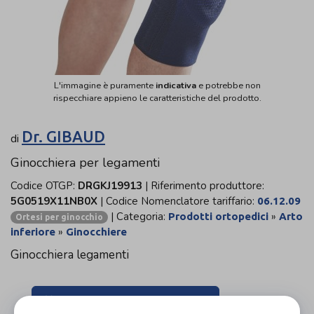
L'immagine è puramente
indicativa
e potrebbe non
rispecchiare appieno le caratteristiche del prodotto.
Dr. GIBAUD
di
Ginocchiera per legamenti
Codice OTGP:
DRGKJ19913
| Riferimento produttore:
5G0519X11NB0X
| Codice Nomenclatore tariffario:
06.12.09
| Categoria:
»
Prodotti ortopedici
Arto
Ortesi per ginocchio
»
inferiore
Ginocchiere
Ginocchiera legamenti
Organizza prova in negozio