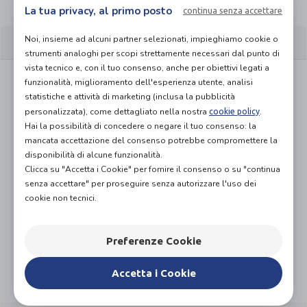
La tua privacy, al primo posto
continua senza accettare
CARATTERISTICHE
Noi, insieme ad alcuni partner selezionati, impieghiamo cookie o
strumenti analoghi per scopi strettamente necessari dal punto di
vista tecnico e, con il tuo consenso, anche per obiettivi legati a
Steccaggio laterale a spirale per la stabilizzazione
funzionalità, miglioramento dell'esperienza utente, analisi
dell’articolazione.
statistiche e attività di marketing (inclusa la pubblicità
Anello in silicone di stabilizzazione e centraggio
personalizzata), come dettagliato nella nostra
.
cookie policy
della rotula.
Hai la possibilità di concedere o negare il tuo consenso: la
mancata accettazione del consenso potrebbe compromettere la
Rivestimento del centraggio rotuleo in silicone
disponibilità di alcune funzionalità.
termosaldato.
Clicca su "Accetta i Cookie" per fornire il consenso o su "continua
Zona di decompressione a livello rotuleo.
senza accettare" per proseguire senza autorizzare l'uso dei
Zona di decompressione traspirante a livello del
cookie non tecnici.
cavo popliteo (parte posteriore del ginocchio).
Orlo superiore in Silicotex® con effetto
antiscivolo.
Preferenze Cookie
Tessuto compressivo realizzato con 3D Motion
Accetta i Cookie
Technology.