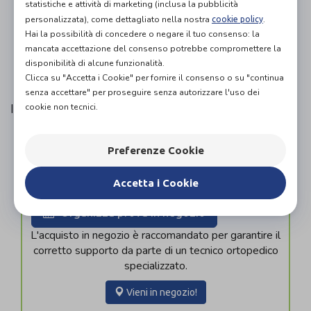
statistiche e attività di marketing (inclusa la pubblicità
Non prolungare l’uso del prodotto senza il
personalizzata), come dettagliato nella nostra
.
cookie policy
consiglio del medico. Utilizzare una protezione
Hai la possibilità di concedere o negare il tuo consenso: la
mancata accettazione del consenso potrebbe compromettere la
cutanea in caso di lesioni dermatologiche, forme
disponibilità di alcune funzionalità.
allergiche o ipersensibilità ai componenti tessili
Clicca su "Accetta i Cookie" per fornire il consenso o su "continua
del prodotto.
senza accettare" per proseguire senza autorizzare l'uso dei
cookie non tecnici.
Istruzioni per il lavaggio
Lavare a mano in acqua a 30° C con sapone o
detersivo neutri, sciacquare bene, lasciare
Preferenze Cookie
asciugare orizzontalmente. Non stirare.
Accetta i Cookie
Organizza prova in negozio
L'acquisto in negozio è raccomandato per garantire il
corretto supporto da parte di un tecnico ortopedico
specializzato.
Vieni in negozio!