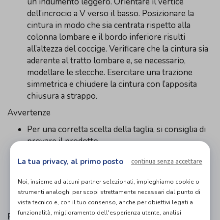
un indumento leggero. Orientare il vertice
dell’incrocio a V verso il basso. Posizionare la
cintura in modo che sia centrata rispetto alla
colonna lombare e il bordo inferiore risulti
all’altezza del coccige. Verificare che la cintura sia
aderente al tratto lombare e, se necessario,
modellare le stecche. Esercitare una trazione
simmetrica e chiudere la cintura con l’apposita
chiusura a strappo.
Avvertenze
Per una corretta scelta della taglia, si consiglia di
provare il prodotto.
Conservare in un ambiente asciutto, al riparo dal
La tua privacy, al primo posto
continua senza accettare
calore eccessivo e dalla luce.
L’utilizzo di questo prodotto per indicazioni
Noi, insieme ad alcuni partner selezionati, impieghiamo cookie o
diverse da quelle riportate, necessita
strumenti analoghi per scopi strettamente necessari dal punto di
l’autorizzazione di un medico
vista tecnico e, con il tuo consenso, anche per obiettivi legati a
funzionalità, miglioramento dell'esperienza utente, analisi
Precauzioni di impiego