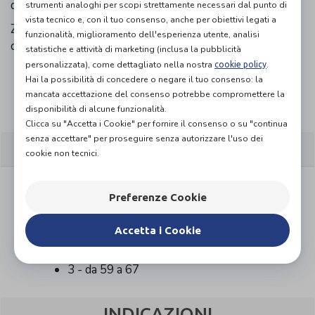
della coscia
strumenti analoghi per scopi strettamente necessari dal punto di
vista tecnico e, con il tuo consenso, anche per obiettivi legati a
Zona a compressione graduale per garantire
funzionalità, miglioramento dell'esperienza utente, analisi
contenzione e protezione muscolare
statistiche e attività di marketing (inclusa la pubblicità
personalizzata), come dettagliato nella nostra
.
cookie policy
Hai la possibilità di concedere o negare il tuo consenso: la
Organizza prova in negozio
mancata accettazione del consenso potrebbe compromettere la
disponibilità di alcune funzionalità.
Clicca su "Accetta i Cookie" per fornire il consenso o su "continua
senza accettare" per proseguire senza autorizzare l'uso dei
CARATTERISTICHE
cookie non tecnici.
Composizione Poliammide, elastan, poliestere,
Preferenze Cookie
cotone, poliuretano, silicone
Taglia (Circonferenza a metà coscia in cm )
Accetta i Cookie
1 - da 43 a 51
2 - da 51 a 59
3 - da 59 a 67
INDICAZIONI