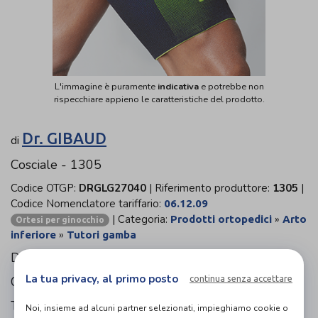
L'immagine è puramente
indicativa
e potrebbe non
rispecchiare appieno le caratteristiche del prodotto.
Dr. GIBAUD
di
Cosciale - 1305
Codice OTGP:
DRGLG27040
| Riferimento produttore:
1305
|
Codice Nomenclatore tariffario:
06.12.09
| Categoria:
»
Prodotti ortopedici
Arto
Ortesi per ginocchio
»
inferiore
Tutori gamba
Dr. GIBAUD® LINEA SPORT
La tua privacy, al primo posto
continua senza accettare
Cosciale - 1305
Tessuto studiato per il migliore adattamento alla forma
Noi, insieme ad alcuni partner selezionati, impieghiamo cookie o