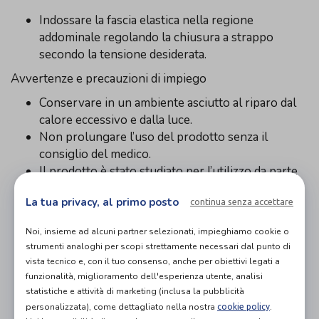
Indossare la fascia elastica nella regione
addominale regolando la chiusura a strappo
secondo la tensione desiderata.
Avvertenze e precauzioni di impiego
Conservare in un ambiente asciutto al riparo dal
calore eccessivo e dalla luce.
Non prolungare l’uso del prodotto senza il
consiglio del medico.
Il prodotto è stato studiato per l’utilizzo da parte
di una sola persona, non utilizzarlo su più
La tua privacy, al primo posto
continua senza accettare
persone.
Il prodotto non deve essere utilizzato a diretto
Noi, insieme ad alcuni partner selezionati, impieghiamo cookie o
contatto con cute lesa.
strumenti analoghi per scopi strettamente necessari dal punto di
Utilizzare una protezione cutanea in caso di
vista tecnico e, con il tuo consenso, anche per obiettivi legati a
lesioni dermatologiche, forme allergiche o
funzionalità, miglioramento dell'esperienza utente, analisi
ipersensibilità ai componenti tessili del prodotto.
statistiche e attività di marketing (inclusa la pubblicità
Nel caso si riscontrassero problemi nell’uso del
personalizzata), come dettagliato nella nostra
.
cookie policy