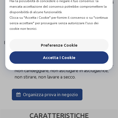
Hai la possibilità di concedere o negare il tuo consenso: la
prodotto quali la comparsa di dolore o segni locali
mancata accettazione del consenso potrebbe compromettere la
evidenti, rimuoverlo e contattare un operatore
disponibilità di alcune funzionalità.
sanitario.
Clicca su "Accetta i Cookie" per fornire il consenso o su "continua
In caso di incidente grave a seguito dell’uso del
senza accettare" per proseguire senza autorizzare l'uso dei
prodotto contattare il fabbricante e l’operatore
cookie non tecnici.
sanitario di competenza territoriale.
Istruzioni per il lavaggio
Preferenze Cookie
Lavare a mano in acqua tiepida con sapone o
detersivo neutri, sciacquare bene, strizzare
Accetta i Cookie
delicatamente, lasciare asciugare orizzontalmente.
Non candeggiare, non asciugare in asciugatrice,
non stirare, non lavare a secco.
Organizza prova in negozio
CARATTERISTICHE