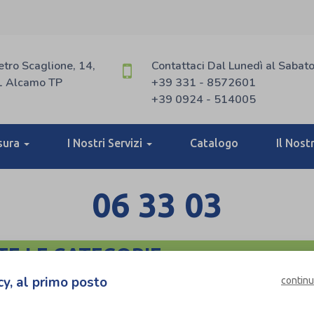
etro Scaglione, 14,
Contattaci Dal Lunedì al Sabat
 Alcamo TP
+39 331 - 8572601
+39 0924 - 514005
sura
I Nostri Servizi
Catalogo
Il Nost
06 33 03
TE LE CATEGORIE
cy, al primo posto
continu
per marca