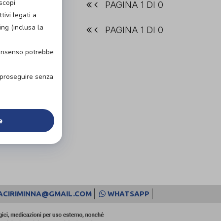
scopi
PAGINA 1 DI 0
ivi legati a
ing (inclusa la
PAGINA 1 DI 0
consenso potrebbe
r proseguire senza
e
ACIRIMINNA@GMAIL.COM
WHATSAPP