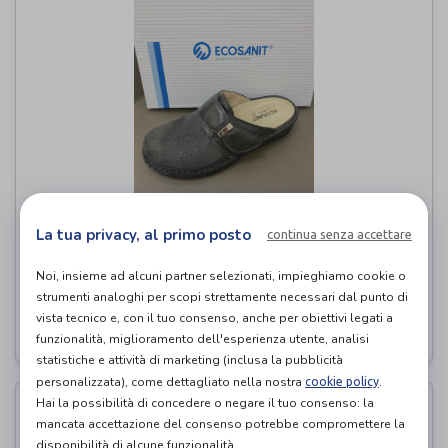
Ciabatta Chiusa Elasticizzata Trick
La tua privacy, al primo posto
continua senza accettare
Antracite
Noi, insieme ad alcuni partner selezionati, impieghiamo cookie o
Ecosanit
di
strumenti analoghi per scopi strettamente necessari dal punto di
vista tecnico e, con il tuo consenso, anche per obiettivi legati a
PROVA E ACQUISTA IN NEGOZIO
funzionalità, miglioramento dell'esperienza utente, analisi
statistiche e attività di marketing (inclusa la pubblicità
personalizzata), come dettagliato nella nostra
.
cookie policy
Hai la possibilità di concedere o negare il tuo consenso: la
mancata accettazione del consenso potrebbe compromettere la
disponibilità di alcune funzionalità.