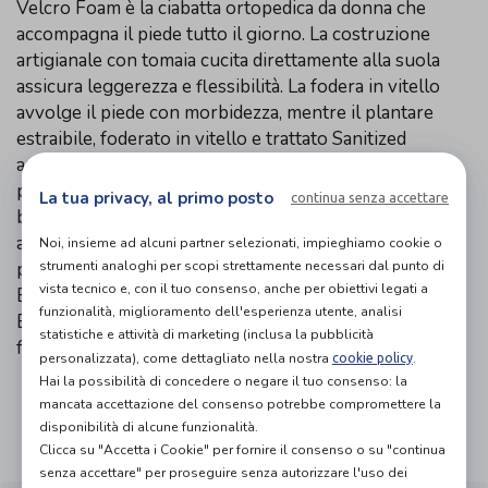
Velcro Foam è la ciabatta ortopedica da donna che
accompagna il piede tutto il giorno. La costruzione
artigianale con tomaia cucita direttamente alla suola
assicura leggerezza e flessibilità. La fodera in vitello
avvolge il piede con morbidezza, mentre il plantare
estraibile, foderato in vitello e trattato Sanitized
antibatterico, è lavabile e sostituibile con plantari
personalizzati. Il fondo in PU è leggero e
La tua privacy, al primo posto
continua senza accettare
biodegradabile, con esclusivo bordo para‑acqua che
aumenta l’impermeabilità. La chiusura a velcro
Noi, insieme ad alcuni partner selezionati, impieghiamo cookie o
strumenti analoghi per scopi strettamente necessari dal punto di
permette una regolazione precisa; materiali
vista tecnico e, con il tuo consenso, anche per obiettivi legati a
Baski/Naplak donano sostegno e un tocco elegante.
funzionalità, miglioramento dell'esperienza utente, analisi
Ecosanit unisce comfort e tecnica per offrire calzature
statistiche e attività di marketing (inclusa la pubblicità
funzionali e dal look curato, ideali per l’uso quotidiano.
personalizzata), come dettagliato nella nostra
.
cookie policy
Hai la possibilità di concedere o negare il tuo consenso: la
mancata accettazione del consenso potrebbe compromettere la
Organizza prova in negozio
disponibilità di alcune funzionalità.
Clicca su "Accetta i Cookie" per fornire il consenso o su "continua
senza accettare" per proseguire senza autorizzare l'uso dei