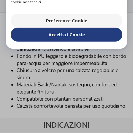
cookie non tecnici.
CARATTERISTICHE
Costruzione cucita a mano con tomaia cucita alla
Preferenze Cookie
suola per massima flessibilità
Fodera in vitello morbida e traspirante
Accetta i Cookie
Plantare estraibile, foderato in vitello, trattato
Sanitized antibatterico e lavabile
Fondo in PU leggero e biodegradabile con bordo
para-acqua per maggiore impermeabilità
Chiusura a velcro per una calzata regolabile e
sicura
Materiali Baski/Naplak: sostegno, comfort ed
elegante finitura
Compatibile con plantari personalizzati
Calzata confortevole pensata per uso quotidiano
INDICAZIONI