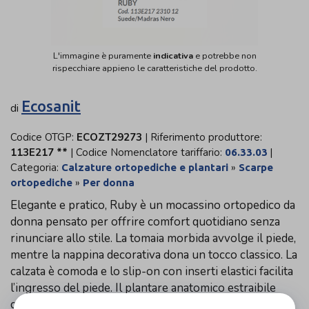
L'immagine è puramente
indicativa
e potrebbe non
rispecchiare appieno le caratteristiche del prodotto.
Ecosanit
di
Codice OTGP:
ECOZT29273
| Riferimento produttore:
113E217 **
| Codice Nomenclatore tariffario:
|
06.33.03
Categoria:
»
Calzature ortopediche e plantari
Scarpe
»
ortopediche
Per donna
Elegante e pratico, Ruby è un mocassino ortopedico da
donna pensato per offrire comfort quotidiano senza
rinunciare allo stile. La tomaia morbida avvolge il piede,
mentre la nappina decorativa dona un tocco classico. La
calzata è comoda e lo slip-on con inserti elastici facilita
l’ingresso del piede. Il plantare anatomico estraibile
consente l’uso di plantari personalizzati, mentre la