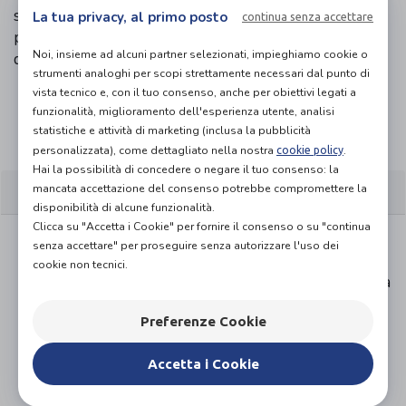
suola flessibile e antiscivolo assicura stabilità. Ideale
La tua privacy, al primo posto
continua senza accettare
per la stagione autunno/inverno, è disponibile in
Noi, insieme ad alcuni partner selezionati, impieghiamo cookie o
diverse colorazioni per abbinarsi a ogni outfit.
strumenti analoghi per scopi strettamente necessari dal punto di
vista tecnico e, con il tuo consenso, anche per obiettivi legati a
funzionalità, miglioramento dell'esperienza utente, analisi
Organizza prova in negozio
statistiche e attività di marketing (inclusa la pubblicità
personalizzata), come dettagliato nella nostra
.
cookie policy
Hai la possibilità di concedere o negare il tuo consenso: la
CARATTERISTICHE
mancata accettazione del consenso potrebbe compromettere la
disponibilità di alcune funzionalità.
Clicca su "Accetta i Cookie" per fornire il consenso o su "continua
Mocassino slip-on con nappina decorativa
senza accettare" per proseguire senza autorizzare l'uso dei
Tomaia morbida per massimo comfort
cookie non tecnici.
Inserti elastici sul collo del piede per facile calzata
Plantare anatomico estraibile, compatibile con
Preferenze Cookie
plantari su misura
Suola leggera, flessibile e antiscivolo
Accetta i Cookie
Punta arrotondata e calzata comoda
Fodera confortevole, adatta ai mesi più freddi