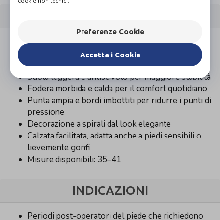
cookie non tecnici.
CARATTERISTICHE
Preferenze Cookie
Tomaia in velluto con inserti Incas Shimmer nero
Ampia apertura con chiusura a strappo (velcro)
Accetta i Cookie
regolabile
Suola leggera e antiscivolo per maggiore stabilità
Fodera morbida e calda per il comfort quotidiano
Punta ampia e bordi imbottiti per ridurre i punti di
pressione
Decorazione a spirali dal look elegante
Calzata facilitata, adatta anche a piedi sensibili o
lievemente gonfi
Misure disponibili: 35–41
INDICAZIONI
Periodi post-operatori del piede che richiedono