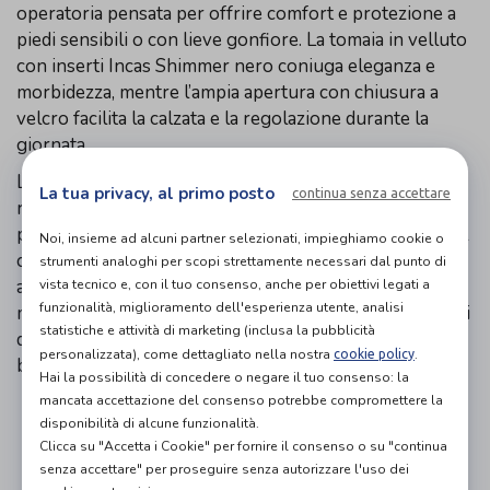
operatoria pensata per offrire comfort e protezione a
piedi sensibili o con lieve gonfiore. La tomaia in velluto
con inserti Incas Shimmer nero coniuga eleganza e
morbidezza, mentre l’ampia apertura con chiusura a
velcro facilita la calzata e la regolazione durante la
giornata.
La suola leggera e antiscivolo assicura stabilità e
La tua privacy, al primo posto
continua senza accettare
resistenza all’uso domestico, con un supporto
paragonabile a quello di una scarpa, senza rinunciare al
Noi, insieme ad alcuni partner selezionati, impieghiamo cookie o
calore e alla comodità di una pantofola. La decorazione
strumenti analoghi per scopi strettamente necessari dal punto di
a spirali aggiunge un tocco raffinato. Disponibile nelle
vista tecnico e, con il tuo consenso, anche per obiettivi legati a
funzionalità, miglioramento dell'esperienza utente, analisi
misure 35–41. Ideale per persone anziane e per periodi
statistiche e attività di marketing (inclusa la pubblicità
di convalescenza, grazie alla punta confortevole e ai
personalizzata), come dettagliato nella nostra
.
cookie policy
bordi imbottiti che riducono i punti di pressione.
Hai la possibilità di concedere o negare il tuo consenso: la
mancata accettazione del consenso potrebbe compromettere la
disponibilità di alcune funzionalità.
Organizza prova in negozio
Clicca su "Accetta i Cookie" per fornire il consenso o su "continua
senza accettare" per proseguire senza autorizzare l'uso dei