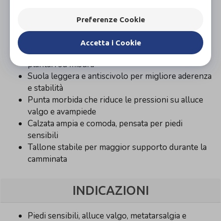
Design slip-on con inserti elastici per calzata
facile e rapida
Preferenze Cookie
Fodera calda e confortevole, indicata per le
stagioni fredde
Accetta i Cookie
Plantare anatomico estraibile, predisposta per
plantari su misura
Suola leggera e antiscivolo per migliore aderenza
e stabilità
Punta morbida che riduce le pressioni su alluce
valgo e avampiede
Calzata ampia e comoda, pensata per piedi
sensibili
Tallone stabile per maggior supporto durante la
camminata
INDICAZIONI
Piedi sensibili, alluce valgo, metatarsalgia e