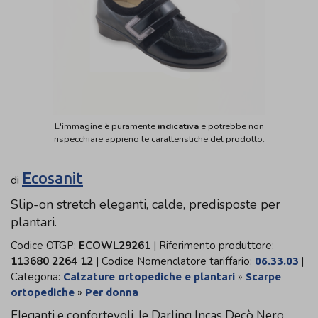
L'immagine è puramente
indicativa
e potrebbe non
rispecchiare appieno le caratteristiche del prodotto.
Ecosanit
di
Slip-on stretch eleganti, calde, predisposte per
plantari.
Codice OTGP:
ECOWL29261
| Riferimento produttore:
113680 2264 12
| Codice Nomenclatore tariffario:
|
06.33.03
Categoria:
»
Calzature ortopediche e plantari
Scarpe
»
ortopediche
Per donna
Eleganti e confortevoli, le Darling Incas Decò Nero