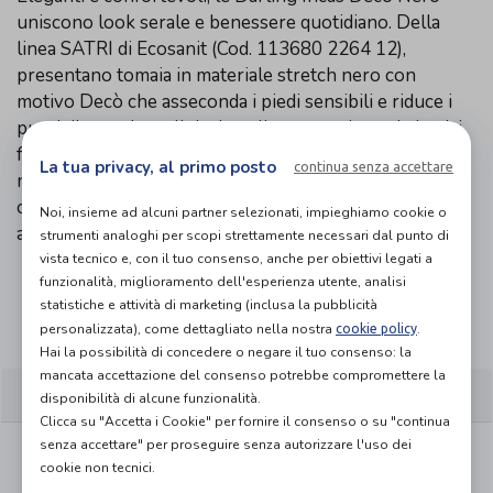
uniscono look serale e benessere quotidiano. Della
linea SATRI di Ecosanit (Cod. 113680 2264 12),
presentano tomaia in materiale stretch nero con
motivo Decò che asseconda i piedi sensibili e riduce i
punti di pressione. Il design slip-on con inserti elastici
facilita la calzata, mentre la fodera calda le rende ideali
La tua privacy, al primo posto
continua senza accettare
nelle stagioni fredde. Il plantare anatomico estraibile
consente l’uso di plantari su misura; suola leggera e
Noi, insieme ad alcuni partner selezionati, impieghiamo cookie o
antiscivolo per stabilità e sicurezza.
strumenti analoghi per scopi strettamente necessari dal punto di
vista tecnico e, con il tuo consenso, anche per obiettivi legati a
funzionalità, miglioramento dell'esperienza utente, analisi
Organizza prova in negozio
statistiche e attività di marketing (inclusa la pubblicità
personalizzata), come dettagliato nella nostra
.
cookie policy
Hai la possibilità di concedere o negare il tuo consenso: la
mancata accettazione del consenso potrebbe compromettere la
CARATTERISTICHE
disponibilità di alcune funzionalità.
Clicca su "Accetta i Cookie" per fornire il consenso o su "continua
senza accettare" per proseguire senza autorizzare l'uso dei
Tomaia in materiale stretch nero con motivo
cookie non tecnici.
Decò, morbida e avvolgente