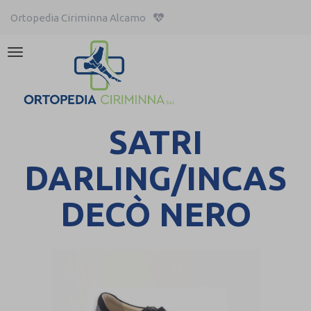
Ortopedia Ciriminna Alcamo
Attiva/disattiva
la
navigazione
SATRI
DARLING/INCAS
DECÒ NERO