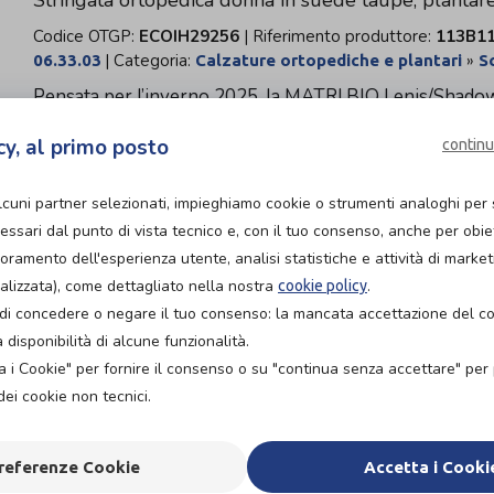
Stringata ortopedica donna in suede taupe, plantare 
Codice OTGP:
ECOIH29256
| Riferimento produttore:
113B11
| Categoria:
»
06.33.03
Calzature ortopediche e plantari
S
Pensata per l’inverno 2025, la MATRI.BIO Lenis/Shadow
donna stringata che coniuga comfort e sostegno. La tom
cy, al primo posto
continu
avvolgenza, mentre la fodera traspirante e il collarino 
plantare estraibile consente l’uso di plantari su misura; la
suola leggera, antiscivolo e ammortizzata favorisce una 
lcuni partner selezionati, impieghiamo cookie o strumenti analoghi per 
regolazione precisa. Cod. 113B118 2294 111.
ssari dal punto di vista tecnico e, con il tuo consenso, anche per obiett
ioramento dell'esperienza utente, analisi statistiche e attività di market
alizzata), come dettagliato nella nostra
.
cookie policy
Organizza prova in negozio
tà di concedere o negare il tuo consenso: la mancata accettazione del 
disponibilità di alcune funzionalità.
a i Cookie" per fornire il consenso o su "continua senza accettare" pe
CHE
dei cookie non tecnici.
Per chi necessita di
referenze Cookie
Accetta i Cooki
ow
Ideale per utilizzo 