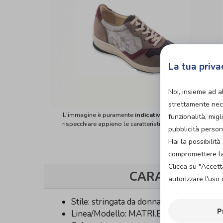
La tua priva
Noi, insieme ad a
strettamente nece
L'immagine è puramente
indicativa
e potrebbe non
funzionalità, migl
rispecchiare appieno le caratteristiche del prodotto.
pubblicità person
Hai la possibili
compromettere la 
Clicca su "Accett
CARATTERISTI
autorizzare l'uso 
Stile: stringata da donna
P
Linea/Modello: MATRI.BIO Lenis / Shad