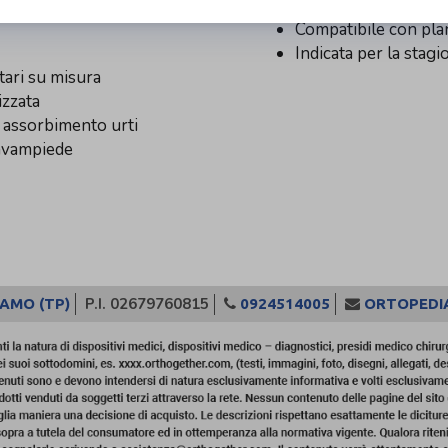
Adatta a piedi sensi
Compatibile con plan
Indicata per la stag
tari su misura
izzata
on assorbimento urti
avampiede
P.I. 02679760815
CAMO (TP)
0924514005
ORTOPEDI