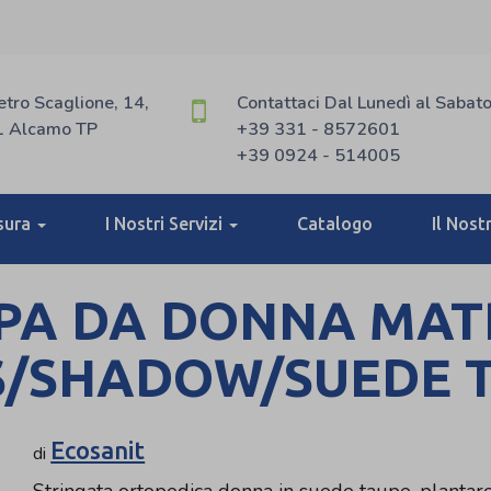
etro Scaglione, 14,
Contattaci Dal Lunedì al Sabat
 Alcamo TP
+39 331 - 8572601
+39 0924 - 514005
sura
I Nostri Servizi
Catalogo
Il Nost
PA DA DONNA MATR
S/SHADOW/SUEDE 
Ecosanit
di