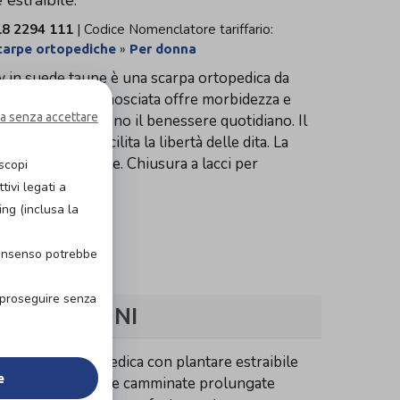
estraibile.
8 2294 111
| Codice Nomenclatore tariffario:
»
carpe ortopediche
Per donna
 in suede taupe è una scarpa ortopedica da
aia in pelle scamosciata offre morbidezza e
a senza accettare
imbottito aumentano il benessere quotidiano. Il
 punta ampia facilita la libertà delle dita. La
camminata stabile. Chiusura a lacci per
scopi
ivi legati a
ing (inclusa la
consenso potrebbe
r proseguire senza
INDICAZIONI
 una scarpa ortopedica con plantare estraibile
e
quotidiano, lavoro e camminate prolungate