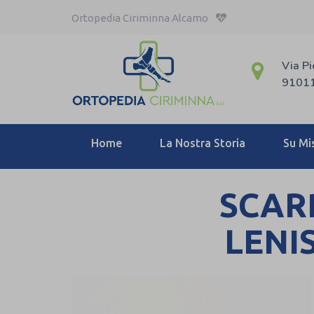
Ortopedia Ciriminna Alcamo
Via Pi
91011
Home
La Nostra Storia
Su Mi
SCAR
LENI